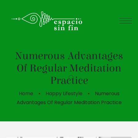
Numerous Advantages
Of Regular Meditation
Practice
Home
Happy Lifestyle
Numerous
Advantages Of Regular Meditation Practice