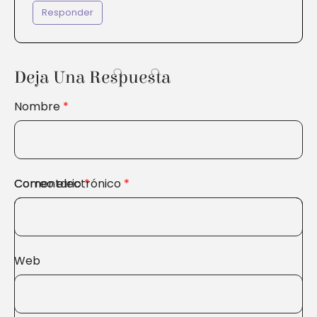
Responder
Deja Una Respuesta
Nombre
*
Comentario
Correo electrónico
*
*
Web