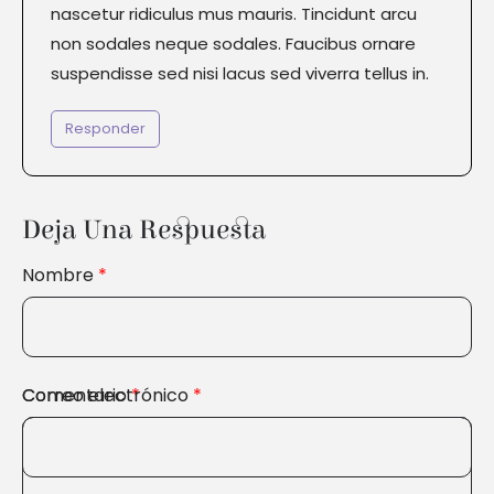
nascetur ridiculus mus mauris. Tincidunt arcu
non sodales neque sodales. Faucibus ornare
suspendisse sed nisi lacus sed viverra tellus in.
Responder
Deja Una Respuesta
Nombre
*
Comentario
Correo electrónico
*
*