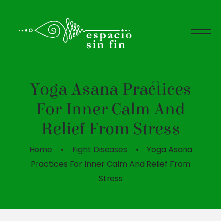
Yoga Asana Practices
For Inner Calm And
Relief From Stress
Home
Fight Diseases
Yoga Asana
Practices For Inner Calm And Relief From
Stress